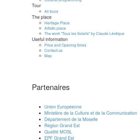
Tour
All tours
The place
Heritage Place
Artistic place
The work "Tous les Soleils" by Claude Lévêque
Useful information
Price and Opening times
Contact us
Map
Partenaires
Union Européenne
Ministère de la Culture et de la Communication
Département de la Moselle
Région Grand Est
Qualité MOSL
EPF Grand Est