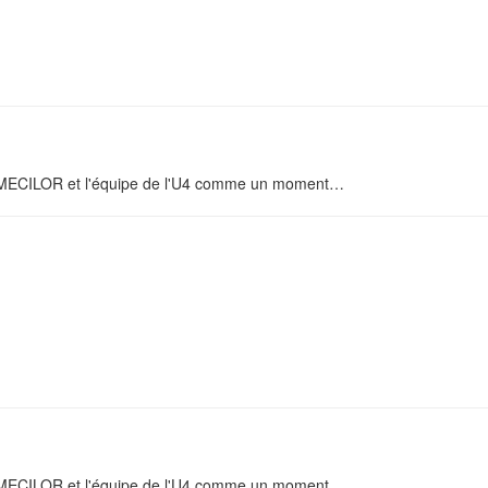
on MECILOR et l'équipe de l'U4 comme un moment
…
on MECILOR et l'équipe de l'U4 comme un moment
…