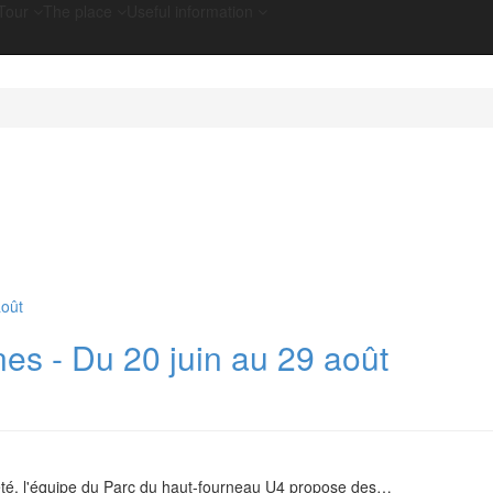
Tour
The place
Useful information
nes - Du 20 juin au 29 août
été, l'équipe du Parc du haut-fourneau U4 propose des
…