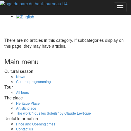
Toggl
navig
There are no articles in this category. If subcategories display on
this page, they may have articles.
Main menu
Cultural season
News
Cultural programming
Tour
All tours
The place
Heritage Place
Artistic place
The work "Tous les Soleils" by Claude Lévêque
Useful information
Price and Opening times
Contact us