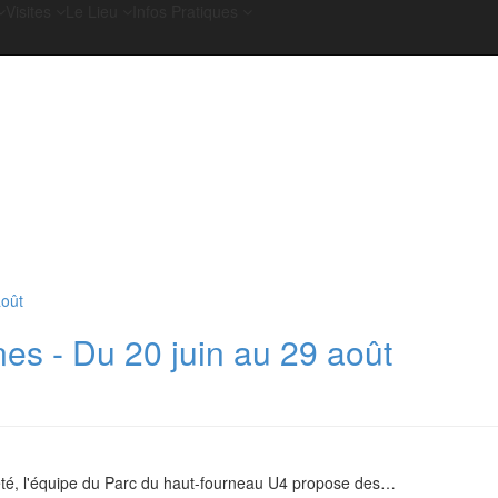
Visites
Le Lieu
Infos Pratiques
nes - Du 20 juin au 29 août
été, l'équipe du Parc du haut-fourneau U4 propose des
…