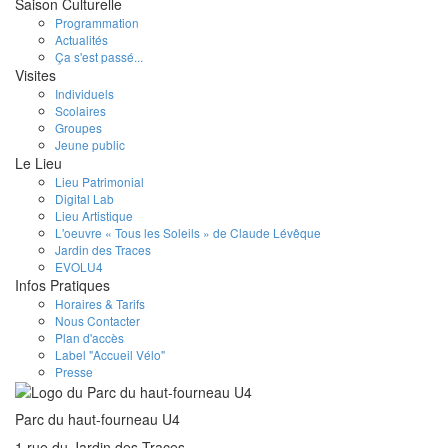
Saison Culturelle
Programmation
Actualités
Ça s'est passé...
Visites
Individuels
Scolaires
Groupes
Jeune public
Le Lieu
Lieu Patrimonial
Digital Lab
Lieu Artistique
L'oeuvre « Tous les Soleils » de Claude Lévêque
Jardin des Traces
EVOLU4
Infos Pratiques
Horaires & Tarifs
Nous Contacter
Plan d'accès
Label "Accueil Vélo"
Presse
Parc du haut-fourneau U4
1 rue du Jardin des Traces