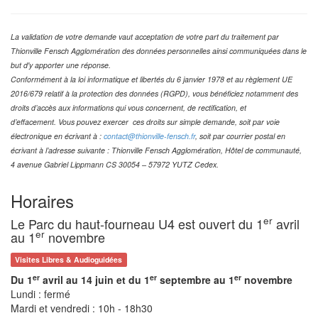
La validation de votre demande vaut acceptation de votre part du traitement par
Thionville Fensch Agglomération des données personnelles ainsi communiquées dans le
but d'y apporter une réponse.
Conformément à la loi informatique et libertés du 6 janvier 1978 et au règlement UE
2016/679 relatif à la protection des données (RGPD), vous bénéficiez notamment des
droits d’accès aux informations qui vous concernent, de rectification, et
d’effacement. Vous pouvez exercer ces droits sur simple demande, soit par voie
électronique en écrivant à :
contact@thionville-fensch.fr
, soit par courrier postal en
écrivant à l’adresse suivante : Thionville Fensch Agglomération, Hôtel de communauté,
4 avenue Gabriel Lippmann CS 30054 – 57972 YUTZ Cedex.
Horaires
er
Le Parc du haut-fourneau U4 est ouvert du 1
avril
er
au 1
novembre
Visites Libres & Audioguidées
er
er
er
Du 1
avril au 14 juin et du 1
septembre au 1
novembre
Lundi : fermé
Mardi et vendredi : 10h - 18h30